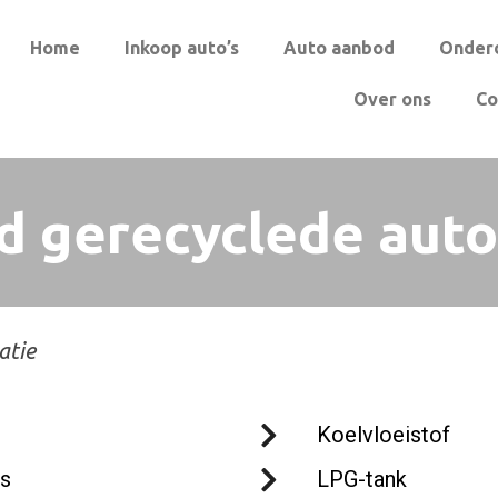
Home
Inkoop auto’s
Auto aanbod
Onder
Over ons
Co
d gerecyclede auto
atie
Koelvloeistof
gs
LPG-tank