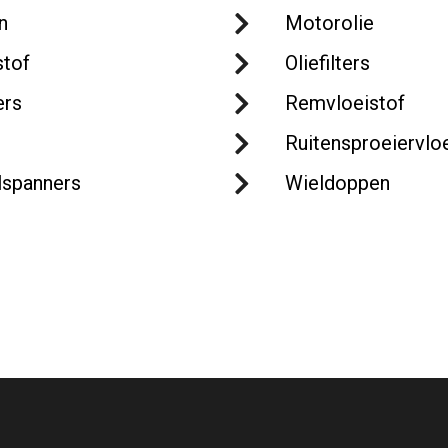
n
Motorolie
stof
Oliefilters
rs
Remvloeistof
Ruitensproeiervlo
lspanners
Wieldoppen