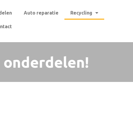
delen
Auto reparatie
Recycling
ntact
 onderdelen!