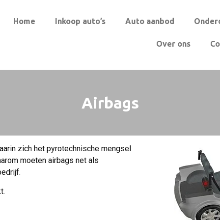
Home
Inkoop auto’s
Auto aanbod
Onder
Over ons
Co
Airbags
waarin zich het pyrotechnische mengsel
daarom moeten airbags net als
drijf.
t.